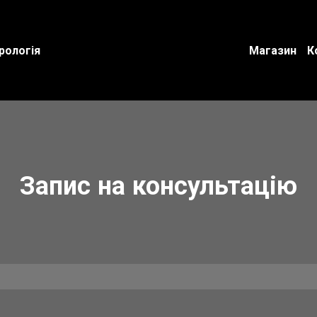
рологія
Магазин
К
Запис на консультацію