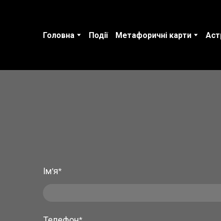
Головна
Події
Метафоричні карти
Аст
Ім'я
*
Телефон
*