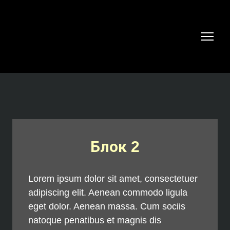
Блок 2
Lorem ipsum dolor sit amet, consectetuer
adipiscing elit. Aenean commodo ligula
eget dolor. Aenean massa. Cum sociis
natoque penatibus et magnis dis