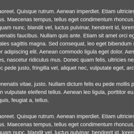
laoreet. Quisque rutrum. Aenean imperdiet. Etiam ultricie
oncus. Maecenas tempus, tellus eget condimentum rhoncus
m nunc, blandit vel, luctus pulvinar, hendrerit id, lore
enatis faucibus. Nullam quis ante. Etiam sit amet orci eg
odales sagittis magna. Sed consequat, leo eget bibendum 
er adipiscing elit. Aenean commodo ligula eget dolor. 
s, nascetur ridiculus mus. Donec quam felis, ultricies n
ede justo, fringilla vel, aliquet nec, vulputate eget, arc
enenatis vitae, justo. Nullam dictum felis eu pede mollis 
lputate eleifend tellus. Aenean leo ligula, porttitor eu,
is, feugiat a, tellus.
laoreet. Quisque rutrum. Aenean imperdiet. Etiam ultricie
oncus. Maecenas tempus, tellus eget condimentum rhoncus
m nunc, blandit vel, luctus pulvinar, hendrerit id, lore