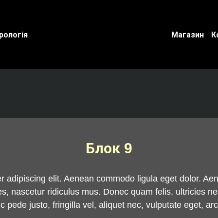
рологія
Магазин
К
Блок 9
er adipiscing elit. Aenean commodo ligula eget dolor. 
s, nascetur ridiculus mus. Donec quam felis, ultricies n
ede justo, fringilla vel, aliquet nec, vulputate eget, arc