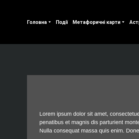
Головна
Події
Метафоричні карти
Аст
Lorem ipsum dolor sit amet, consectetu
penatibus et magnis dis parturient monte
Nulla consequat massa quis enim. Donec p