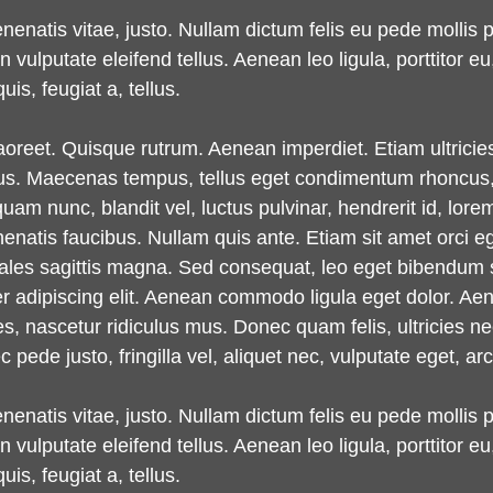
enenatis vitae, justo. Nullam dictum felis eu pede mollis 
lputate eleifend tellus. Aenean leo ligula, porttitor eu,
is, feugiat a, tellus.
laoreet. Quisque rutrum. Aenean imperdiet. Etiam ultricie
oncus. Maecenas tempus, tellus eget condimentum rhoncus
m nunc, blandit vel, luctus pulvinar, hendrerit id, lore
enatis faucibus. Nullam quis ante. Etiam sit amet orci eg
odales sagittis magna. Sed consequat, leo eget bibendum 
er adipiscing elit. Aenean commodo ligula eget dolor. 
s, nascetur ridiculus mus. Donec quam felis, ultricies n
ede justo, fringilla vel, aliquet nec, vulputate eget, arc
enenatis vitae, justo. Nullam dictum felis eu pede mollis 
lputate eleifend tellus. Aenean leo ligula, porttitor eu,
is, feugiat a, tellus.