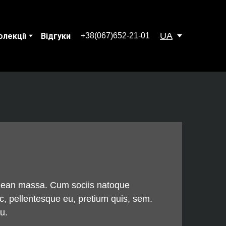
UA
+38(067)652-21-01
олекції
Відгуки
Aenean massa. Cum sociis natoque
ec, pellentesque eu, pretium quis, sem.
u.