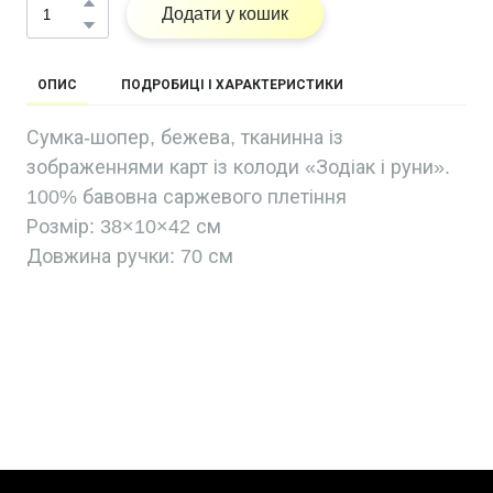
Додати у кошик
ОПИС
ПОДРОБИЦІ І ХАРАКТЕРИСТИКИ
Сумка-шопер, бежева, тканинна із
зображеннями карт із колоди «Зодіак і руни».
100% бавовна саржевого плетіння
Розмір: 38×10×42 см
Довжина ручки: 70 см