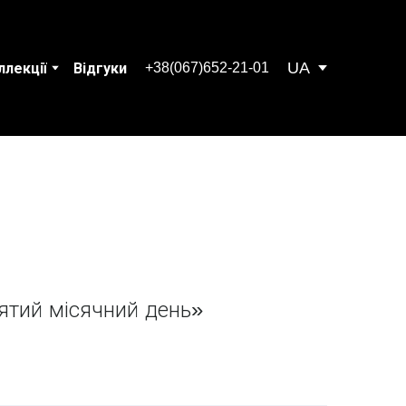
UA
+38(067)652-21-01
ллекції
Відгуки
ятий місячний день»