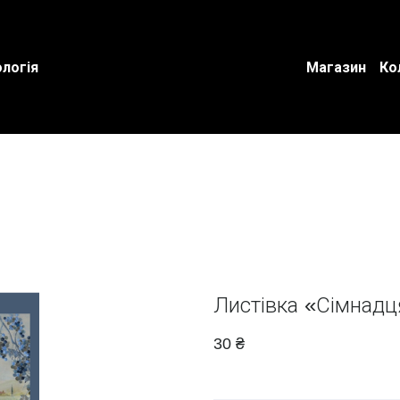
логія
Магазин
Ко
Листівка «Сімнадц
30 ₴