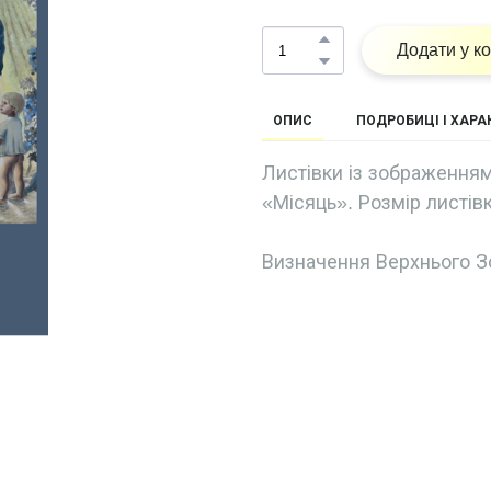
Додати у к
ОПИС
ПОДРОБИЦІ І ХАР
Листівки із зображенням
«Місяць». Розмір листівк
Визначення Верхнього З