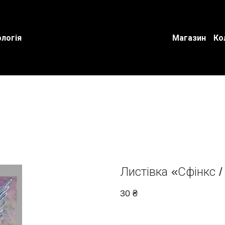
логія
Магазин
Ко
Листівка «Сфінкс /
30 ₴