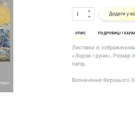
Додати у к
ОПИС
ПОДРОБИЦІ І ХАР
Листівки із зображенням
«Зодіак і руни». Розмір 
папір.
Визначення Верхнього З