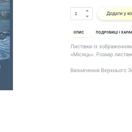
Додати у к
ОПИС
ПОДРОБИЦІ І ХАР
Листівки із зображенням
«Місяць». Розмір листівк
Визначення Верхнього З