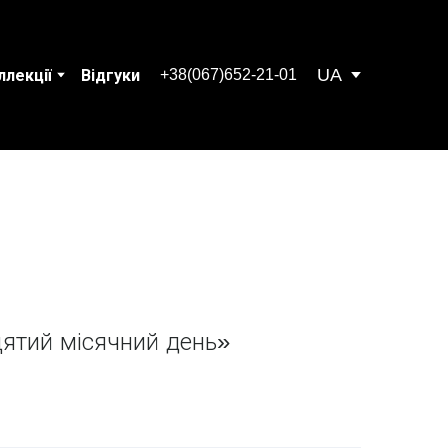
UA
+38(067)652-21-01
ллекції
Відгуки
ятий місячний день»