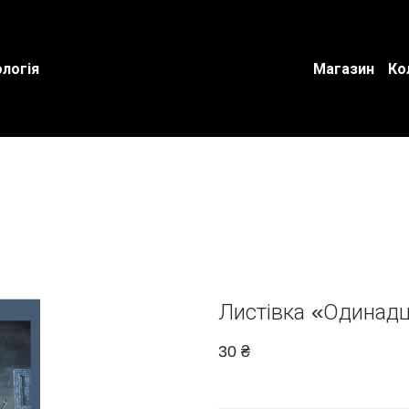
логія
Магазин
Ко
Листівка «Одинадц
30 ₴