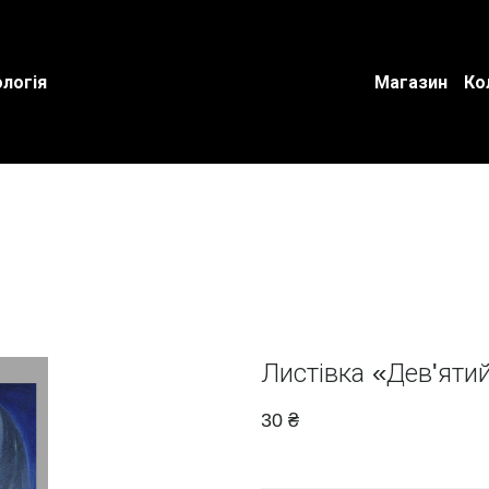
логія
Магазин
Ко
Листівка «Дев'яти
30 ₴