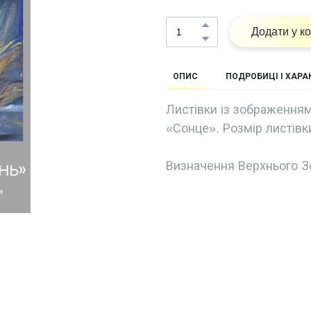
Додати у к
ОПИС
ПОДРОБИЦІ І ХАР
Листівки із зображення
«Сонце». Розмір листівки
Визначення Верхнього З