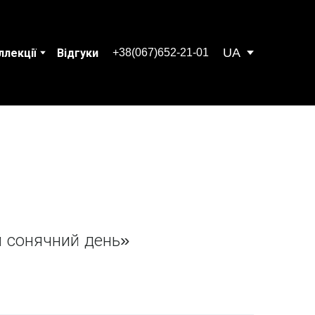
UA
+38(067)652-21-01
ллекції
Відгуки
й сонячний день»