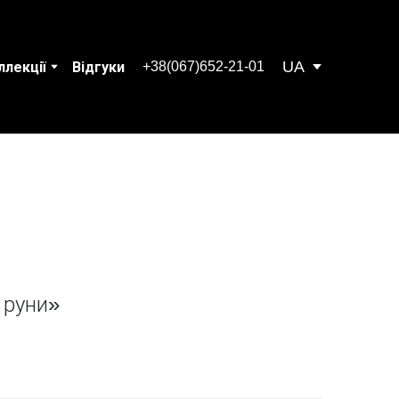
UA
+38(067)652-21-01
ллекції
Відгуки
 руни»