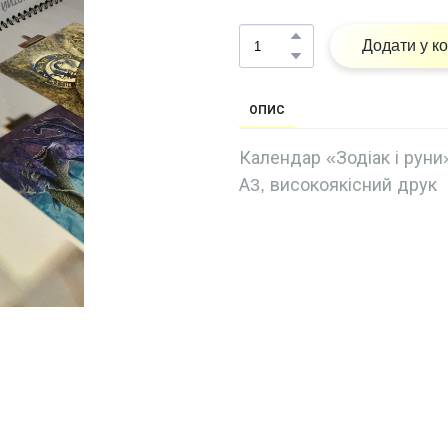
Додати у к
ОПИС
Календар «Зодіак і руни»
А3, високоякісний друк