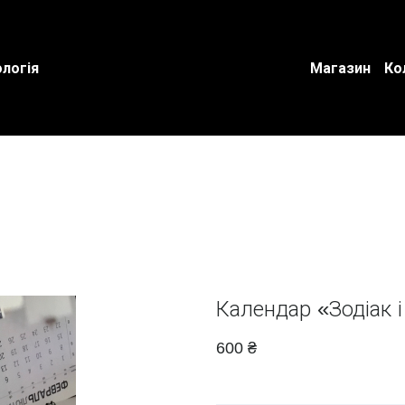
логія
Магазин
Ко
Календар «Зодіак і
600 ₴