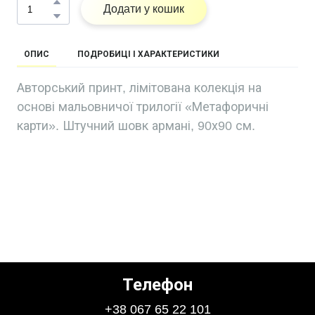
Додати у кошик
ОПИС
ПОДРОБИЦІ І ХАРАКТЕРИСТИКИ
Авторський принт, лімітована колекція на
основі мальовничої трилогії «Метафоричні
карти». Штучний шовк армані, 90х90 см.
Телефон
+38 067 65 22 101