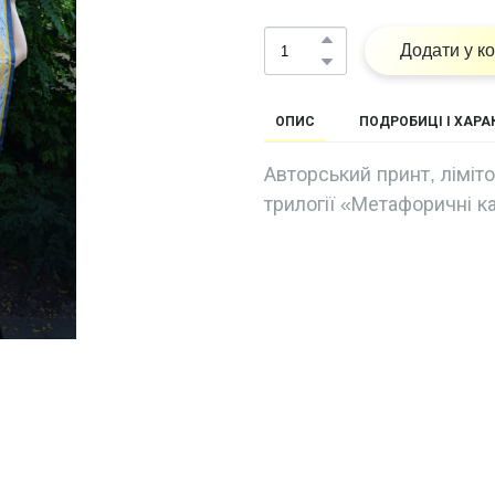
Додати у к
ОПИС
ПОДРОБИЦІ І ХАР
Авторський принт, ліміт
трилогії «Метафоричні к