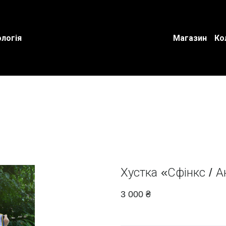
логія
Магазин
Ко
Хустка «Сфінкс / А
3 000 ₴