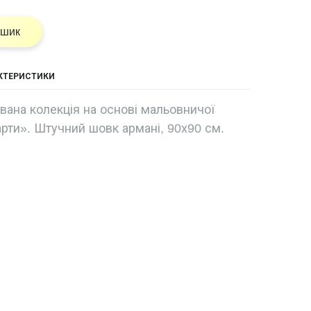
ошик
АКТЕРИСТИКИ
ована колекція на основі мальовничої
арти». Штучний шовк армані, 90х90 см.