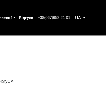
UA
+38(067)652-21-01
ллекції
Відгуки
нзус»