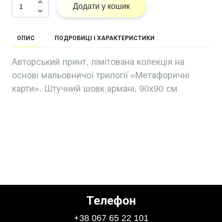
Додати у кошик
ОПИС
ПОДРОБИЦІ І ХАРАКТЕРИСТИКИ
Авторський принт, лімітована колекція на
основі мальовничої трилогії «Метафоричні
карти». Штучний шовк армані, 90х90 см
Телефон
+38 067 65 22 101