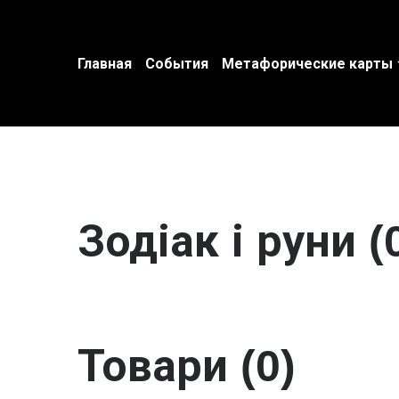
Главная
События
Метафорические карты
Зодіак і руни (
Товари (0)