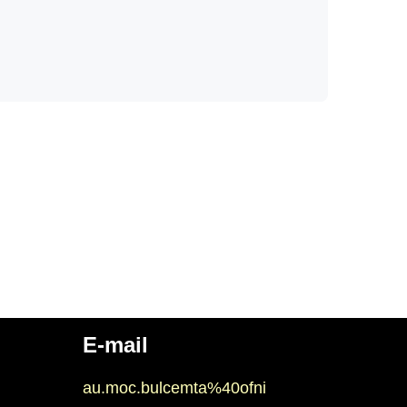
E-mail
au.moc.bulcemta%40ofni