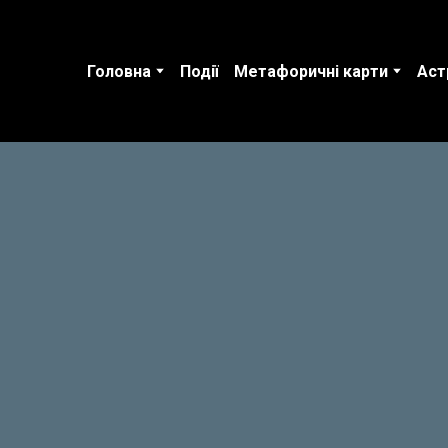
Головна
Події
Метафоричні карти
Аст