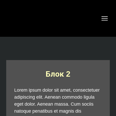
Блок 2
Lorem ipsum dolor sit amet, consectetuer
adipiscing elit. Aenean commodo ligula
eget dolor. Aenean massa. Cum sociis
natoque penatibus et magnis dis