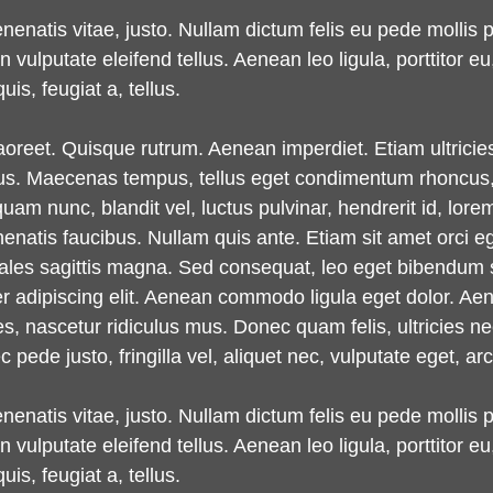
enenatis vitae, justo. Nullam dictum felis eu pede mollis 
lputate eleifend tellus. Aenean leo ligula, porttitor eu,
is, feugiat a, tellus.
laoreet. Quisque rutrum. Aenean imperdiet. Etiam ultricie
oncus. Maecenas tempus, tellus eget condimentum rhoncus
m nunc, blandit vel, luctus pulvinar, hendrerit id, lore
enatis faucibus. Nullam quis ante. Etiam sit amet orci eg
odales sagittis magna. Sed consequat, leo eget bibendum 
er adipiscing elit. Aenean commodo ligula eget dolor. 
s, nascetur ridiculus mus. Donec quam felis, ultricies n
ede justo, fringilla vel, aliquet nec, vulputate eget, arc
enenatis vitae, justo. Nullam dictum felis eu pede mollis 
lputate eleifend tellus. Aenean leo ligula, porttitor eu,
is, feugiat a, tellus.