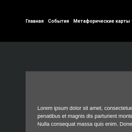
Главная
События
Метафорические карты
Lorem ipsum dolor sit amet, consectetu
penatibus et magnis dis parturient monte
Nulla consequat massa quis enim. Donec p