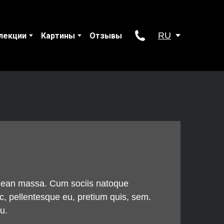
RU
лекции
Картины
Отзывы
Aenean massa. Cum sociis natoque
ec, pellentesque eu, pretium quis, sem.
u.