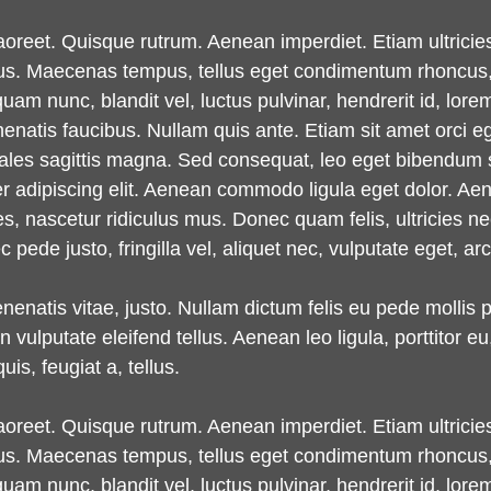
laoreet. Quisque rutrum. Aenean imperdiet. Etiam ultricie
oncus. Maecenas tempus, tellus eget condimentum rhoncus
m nunc, blandit vel, luctus pulvinar, hendrerit id, lore
enatis faucibus. Nullam quis ante. Etiam sit amet orci eg
odales sagittis magna. Sed consequat, leo eget bibendum 
er adipiscing elit. Aenean commodo ligula eget dolor. 
s, nascetur ridiculus mus. Donec quam felis, ultricies n
ede justo, fringilla vel, aliquet nec, vulputate eget, arc
enenatis vitae, justo. Nullam dictum felis eu pede mollis 
lputate eleifend tellus. Aenean leo ligula, porttitor eu,
is, feugiat a, tellus.
laoreet. Quisque rutrum. Aenean imperdiet. Etiam ultricie
oncus. Maecenas tempus, tellus eget condimentum rhoncus
m nunc, blandit vel, luctus pulvinar, hendrerit id, lore