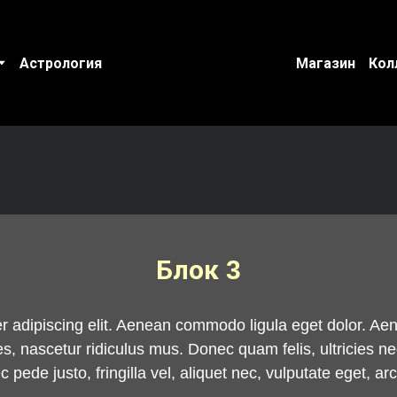
Астрология
Магазин
Кол
Блок 3
er adipiscing elit. Aenean commodo ligula eget dolor. 
s, nascetur ridiculus mus. Donec quam felis, ultricies n
ede justo, fringilla vel, aliquet nec, vulputate eget, arc