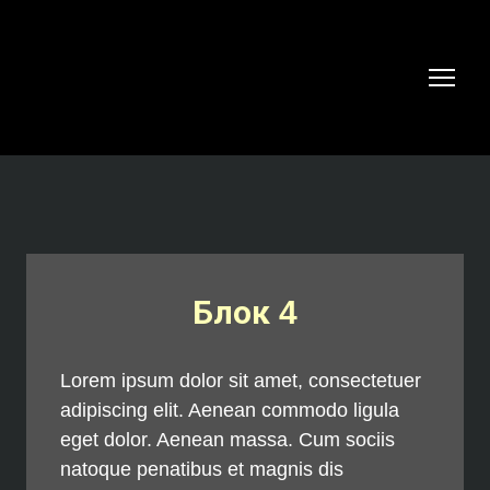
Блок 4
Lorem ipsum dolor sit amet, consectetuer
adipiscing elit. Aenean commodo ligula
eget dolor. Aenean massa. Cum sociis
natoque penatibus et magnis dis