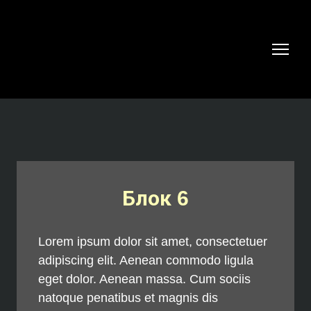
Блок 6
Lorem ipsum dolor sit amet, consectetuer
adipiscing elit. Aenean commodo ligula
eget dolor. Aenean massa. Cum sociis
natoque penatibus et magnis dis