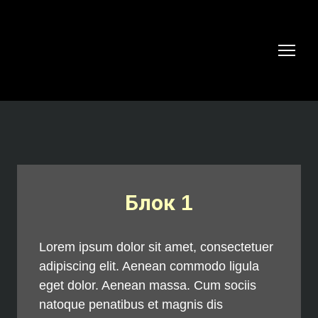
Блок 1
Lorem ipsum dolor sit amet, consectetuer
adipiscing elit. Aenean commodo ligula
eget dolor. Aenean massa. Cum sociis
natoque penatibus et magnis dis