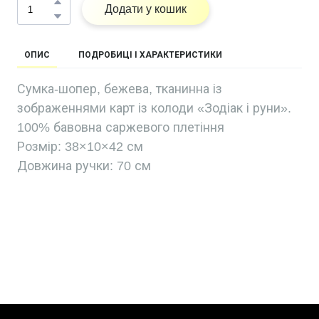
Додати у кошик
ОПИС
ПОДРОБИЦІ І ХАРАКТЕРИСТИКИ
Сумка-шопер, бежева, тканинна із
зображеннями карт із колоди «Зодіак і руни».
100% бавовна саржевого плетіння
Розмір: 38×10×42 см
Довжина ручки: 70 см