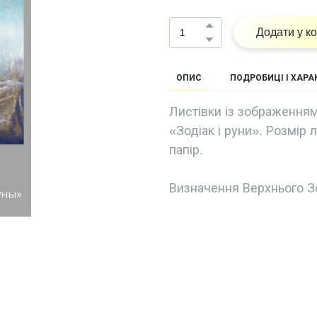
Додати у к
ОПИС
ПОДРОБИЦІ І ХАР
Листівки із зображенням
«Зодіак і руни». Розмір 
папір.
Визначення Верхнього З