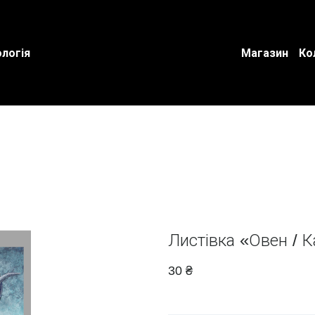
логія
Магазин
Ко
Листівка «Овен / К
30 ₴