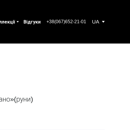
UA
+38(067)652-21-01
ллекції
Відгуки
ано»(руни)