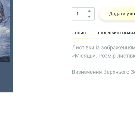
Додати у к
ОПИС
ПОДРОБИЦІ І ХАР
Листівки із зображенням
«Місяць». Розмір листівк
Визначення Верхнього З