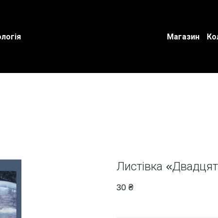
логія
Магазин
Ко
Листівка «Двадцят
30 ₴