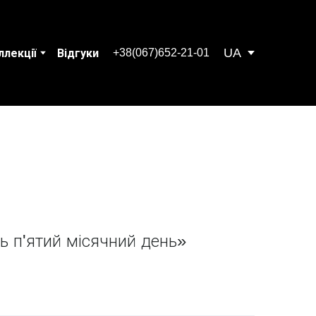
UA
+38(067)652-21-01
ллекції
Відгуки
ь п'ятий місячний день»