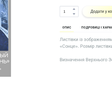
Додати у к
ОПИС
ПОДРОБИЦІ І ХАР
Листівки із зображення
«Сонце». Розмір листівки
Визначення Верхнього З