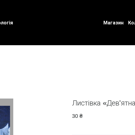
логія
Магазин
Ко
Листівка «Дев'ятн
30 ₴