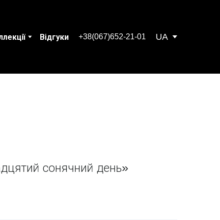
UA
+38(067)652-21-01
ллекції
Відгуки
адцятий сонячний день»