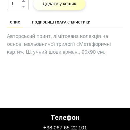
Додати у кошик
ОПИС
ПОДРОБИЦІ І ХАРАКТЕРИСТИКИ
Авторський принт, лімітована колекція на
основі мальовничої трилогії «Метафоричні
карти». Штучний шовк армані, 90х90 см.
Телефон
+38 067 65 22 101