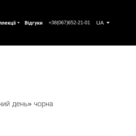
UA
+38(067)652-21-01
ллекції
Відгуки
ний день» чорна