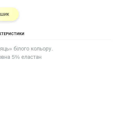
ошик
АКТЕРИСТИКИ
яць» білого кольору.
овна 5% еластан