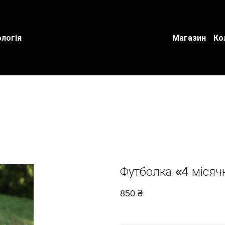
логія
Магазин
Ко
Футболка «4 місяч
850 ₴