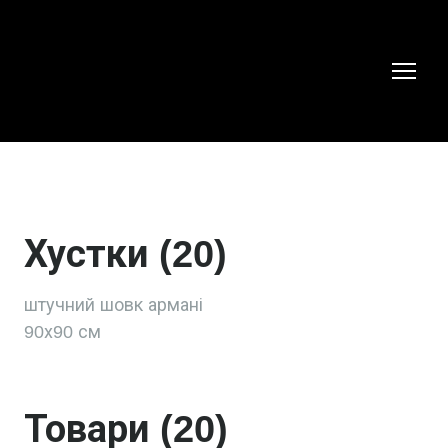
Хустки (20)
штучний шовк армані

90х90 см
Товари (20)