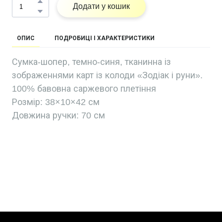
Додати у кошик
ОПИС
ПОДРОБИЦІ І ХАРАКТЕРИСТИКИ
Сумка-шопер, темно-синя, тканинна із
зображеннями карт із колоди «Зодіак і руни».
100% бавовна саржевого плетіння
Розмір: 38×10×42 см
Довжина ручки: 70 см