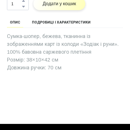
Додати у кошик
ОПИС
ПОДРОБИЦІ І ХАРАКТЕРИСТИКИ
Сумка-шопер, бежева, тканинна із
зображеннями карт із колоди «Зодіак і руни».
100% бавовна саржевого плетіння
Розмір: 38×10×42 см
Довжина ручки: 70 см