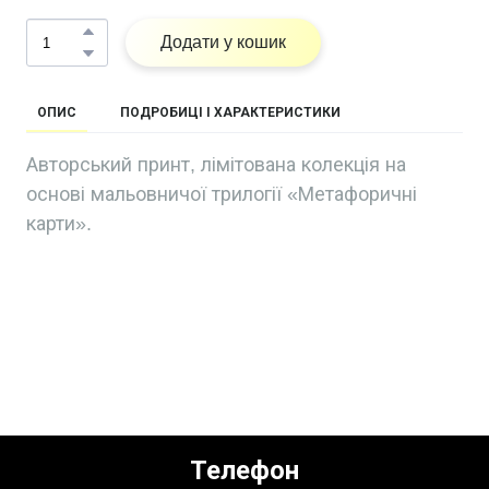
Додати у кошик
ОПИС
ПОДРОБИЦІ І ХАРАКТЕРИСТИКИ
Авторський принт, лімітована колекція на
основі мальовничої трилогії «Метафоричні
карти».
Телефон