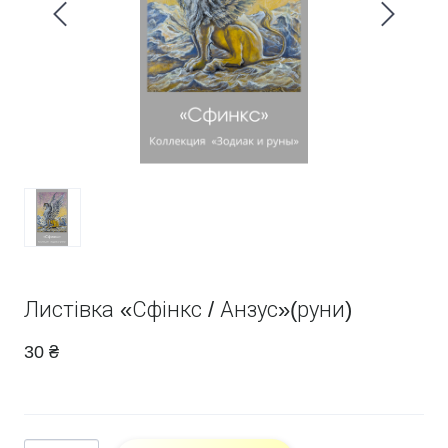
Листівка «Сфінкс / Анзус»(руни)
30 ₴