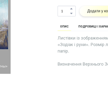
Додати у к
ОПИС
ПОДРОБИЦІ І ХАР
Листівки із зображенням
«Зодіак і руни». Розмір 
папір.
Визначення Верхнього З