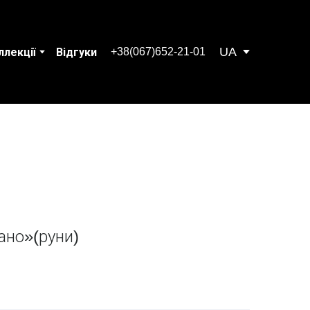
UA
+38(067)652-21-01
ллекції
Відгуки
ано»(руни)