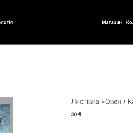
логія
Магазин
Ко
Листівка «Овен / К
30 ₴