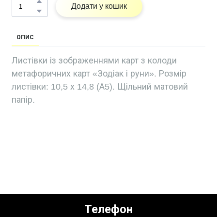
Додати у кошик
ОПИС
Листівки із зображеннями карт з колоди
метафоричних карт «Зодіак і руни». Розмір
листівки: 10,5 х 14,8 (А5). Щільний матовий
папір.
Телефон