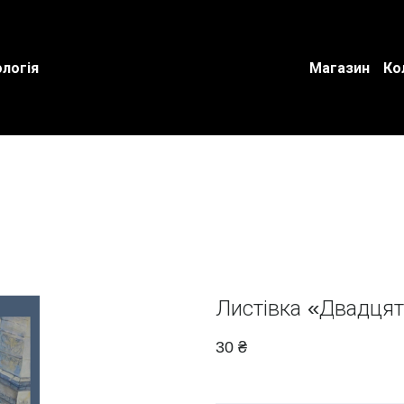
логія
Магазин
Ко
Листівка «Двадцят
30 ₴