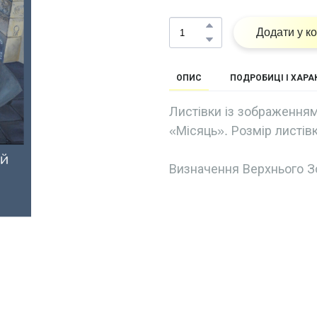
Додати у к
ОПИС
ПОДРОБИЦІ І ХАР
Листівки із зображенням
«Місяць». Розмір листівк
Визначення Верхнього З