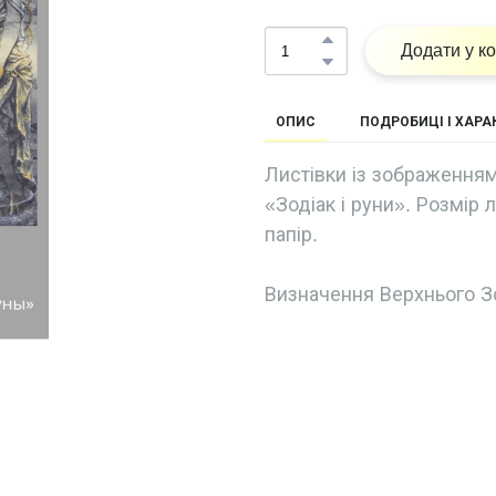
Додати у к
ОПИС
ПОДРОБИЦІ І ХАР
Листівки із зображенням
«Зодіак і руни». Розмір 
папір.
Визначення Верхнього З