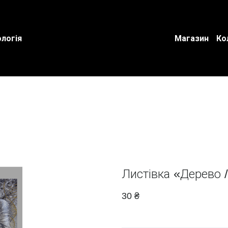
логія
Магазин
Ко
Листівка «Дерево /
30 ₴