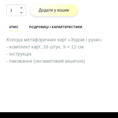
Додати у кошик
ОПИС
ПОДРОБИЦІ І ХАРАКТЕРИСТИКИ
Колода метафоричних карт «Зодіак і руни»:
- комплект карт, 28 штук, 9 × 12 см
- інструкція
- паковання (оксамитовий мішечок)