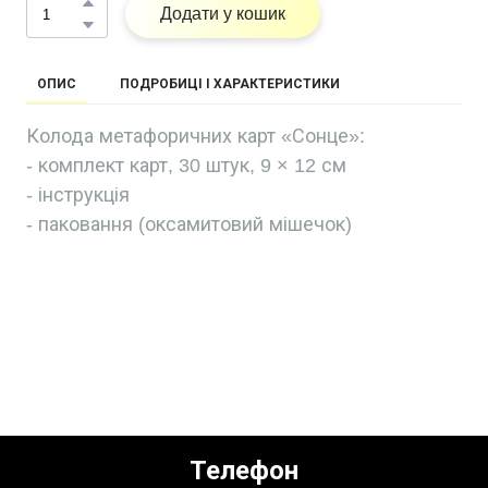
Додати у кошик
ОПИС
ПОДРОБИЦІ І ХАРАКТЕРИСТИКИ
Колода метафоричних карт «Сонце»:
- комплект карт, 30 штук, 9 × 12 см
- інструкція
- паковання (оксамитовий мішечок)
Телефон