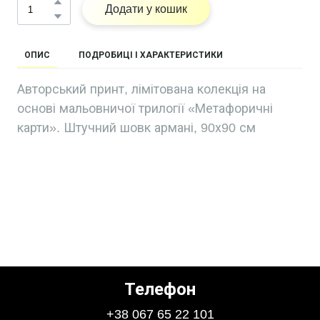
Додати у кошик
ОПИС
ПОДРОБИЦІ І ХАРАКТЕРИСТИКИ
Авторський принт, лімітована колекція на
основі мальовничої трилогії «Метафоричні
карти». Штучний шовк армані, 90х90 см
Телефон
+38 067 65 22 101