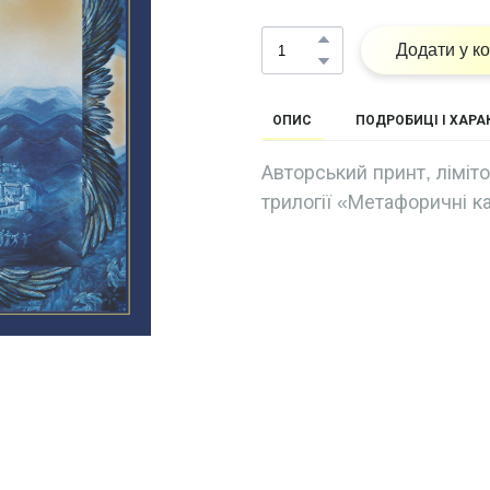
Додати у к
ОПИС
ПОДРОБИЦІ І ХАР
Авторський принт, ліміт
трилогії «Метафоричні к