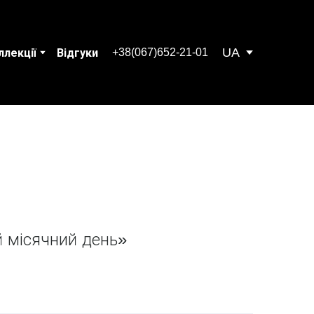
UA
+38(067)652-21-01
ллекції
Відгуки
 місячний день»