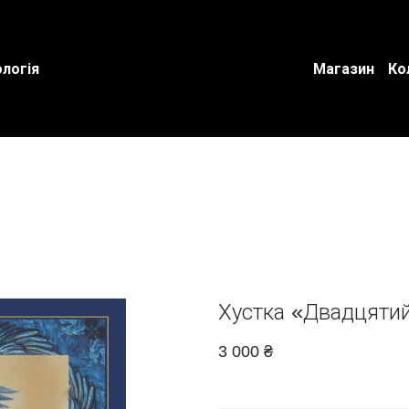
логія
Магазин
Ко
Хустка «Двадцятий
3 000 ₴