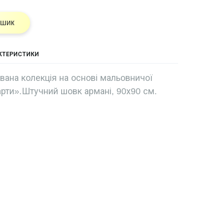
ошик
АКТЕРИСТИКИ
ована колекція на основі мальовничої
арти».Штучний шовк армані, 90х90 см.