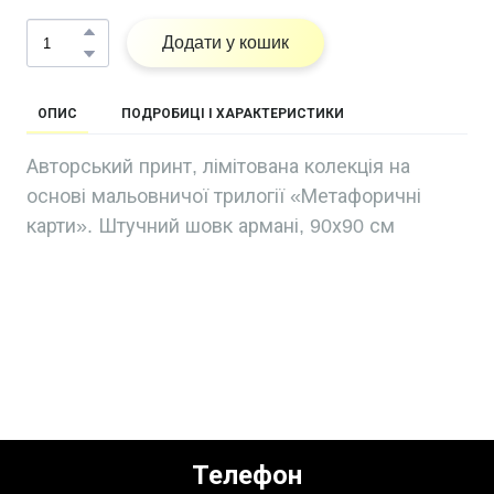
Додати у кошик
ОПИС
ПОДРОБИЦІ І ХАРАКТЕРИСТИКИ
Авторський принт, лімітована колекція на
основі мальовничої трилогії «Метафоричні
карти». Штучний шовк армані, 90х90 см
Телефон