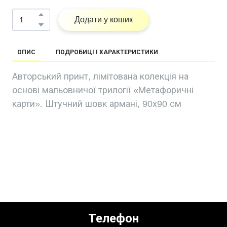
Додати у кошик
ОПИС
ПОДРОБИЦІ І ХАРАКТЕРИСТИКИ
Авторський принт, лімітована колекція на
основі мальовничої трилогії «Метафоричні
карти». Штучний шовк армані, 90х90 см
Телефон