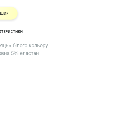
ошик
АКТЕРИСТИКИ
яць» білого кольору.
овна 5% еластан