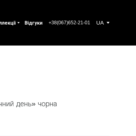
UA
+38(067)652-21-01
ллекції
Відгуки
чний день» чорна