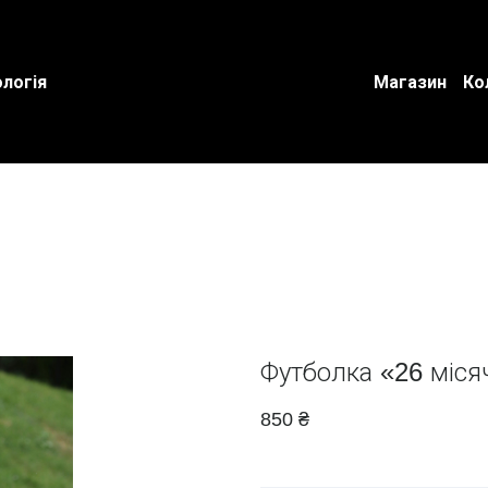
логія
Магазин
Ко
Футболка «26 міся
850 ₴