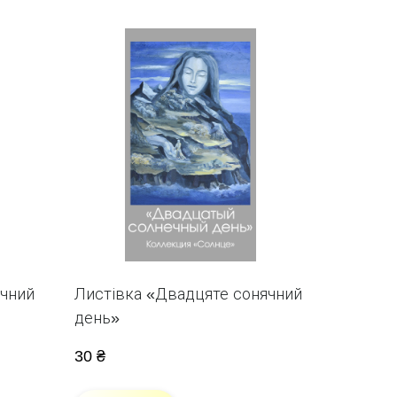
ячний
Листівка «Двадцяте сонячний
день»
30 ₴