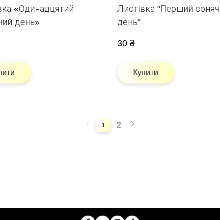
вка «Одинадцятий
Листівка "Перший соняч
ний день»
день"
30 ₴
пити
Купити
2
1