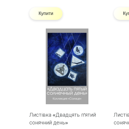
Купити
Ку
Листівка «Двадцять п'ятий
Листі
сонячний день»
соняч