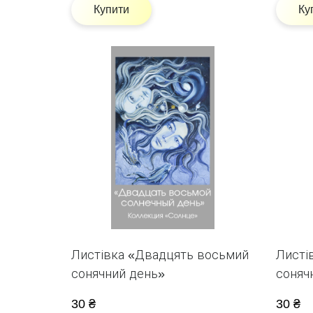
Купити
Ку
Листівка «Двадцять восьмий
Листі
сонячний день»
соняч
30 ₴
30 ₴