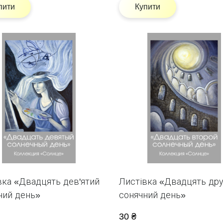
пити
Купити
вка «Двадцять дев'ятий
Листівка «Двадцять др
ний день»
сонячний день»
30 ₴