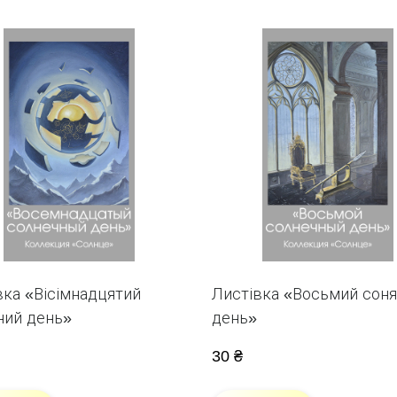
вка «Вісімнадцятий
Листівка «Восьмий сон
ний день»
день»
30 ₴