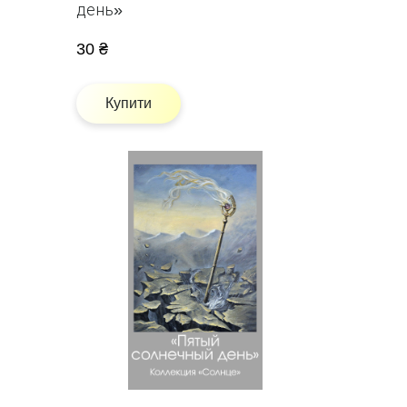
день»
30 ₴
Купити