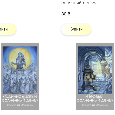
сонячний день»
30 ₴
пити
Купити