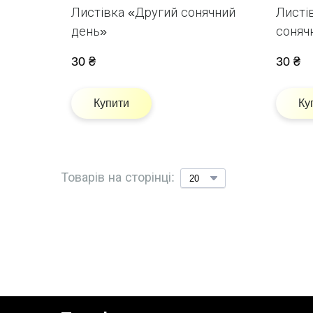
Листівка «Другий сонячний
Листі
день»
соняч
30 ₴
30 ₴
Купити
Ку
Товарів на сторінці: