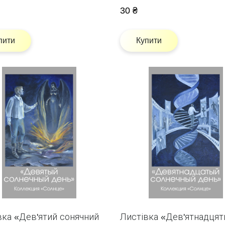
30 ₴
пити
Купити
вка «Дев'ятий сонячний
Листівка «Дев'ятнадцят