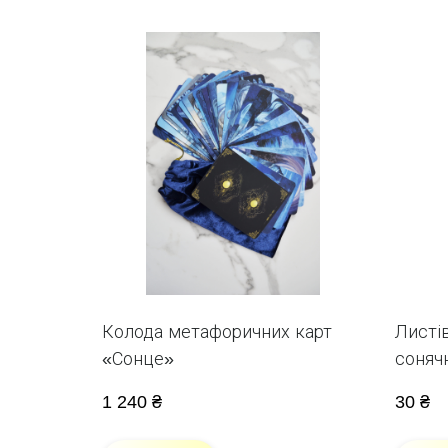
Колода метафоричних карт
Листі
«Сонце»
соняч
1 240 ₴
30 ₴