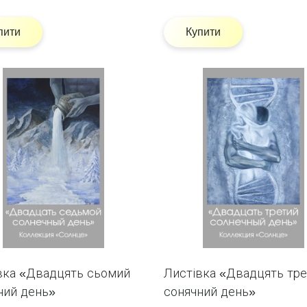
пити
Купити
вка «Двадцять сьомий
Листівка «Двадцять тре
ний день»
сонячний день»