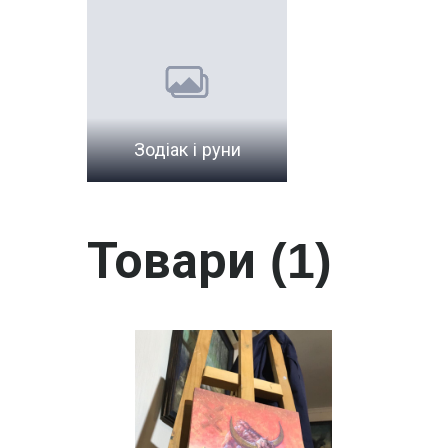
Зодіак і руни
Товари (1)