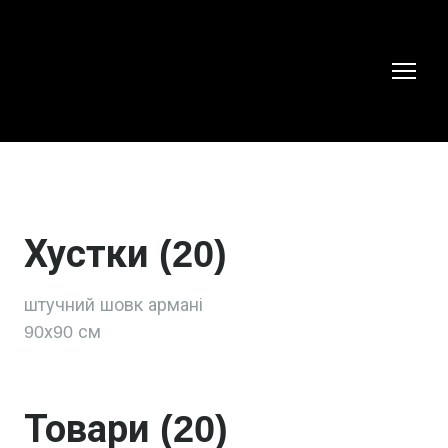
Хустки (20)
штучний шовк армані

90х90 см
Товари (20)