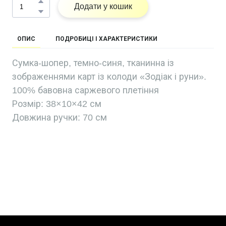
Додати у кошик
ОПИС
ПОДРОБИЦІ І ХАРАКТЕРИСТИКИ
Сумка-шопер, темно-синя, тканинна із
зображеннями карт із колоди «Зодіак і руни».
100% бавовна саржевого плетіння
Розмір: 38×10×42 см
Довжина ручки: 70 см