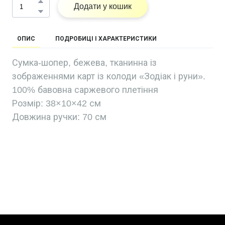
Додати у кошик
ОПИС
ПОДРОБИЦІ І ХАРАКТЕРИСТИКИ
Сумка-шопер, бежева, тканинна із
зображеннями карт із колоди «Зодіак і руни».
100% бавовна саржевого плетіння
Розмір: 38×10×42 см
Довжина ручки: 70 см