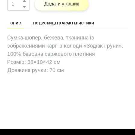
Додати у кошик
ОПИС
ПОДРОБИЦІ І ХАРАКТЕРИСТИКИ
Сумка-шопер, бежева, тканинна із
зображеннями карт із колоди «Зодіак і руни».
100% бавовна саржевого плетіння
Розмір: 38×10×42 см
Довжина ручки: 70 см