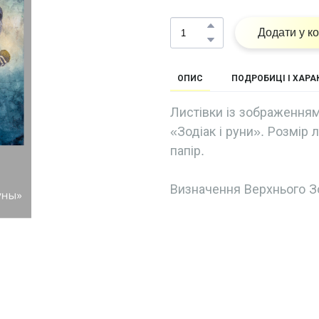
Додати у к
ОПИС
ПОДРОБИЦІ І ХАР
Листівки із зображенням
«Зодіак і руни». Розмір 
папір.
Визначення Верхнього З