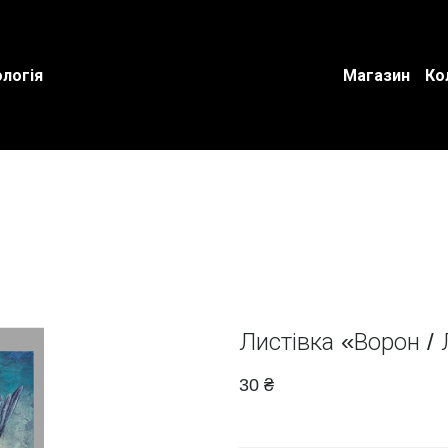
логія
Магазин
Ко
Листівка «Ворон / 
30 ₴