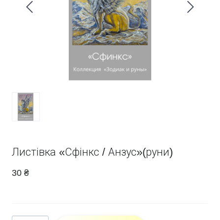
Листівка «Сфінкс / Анзус»(руни)
30 ₴