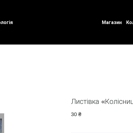
логія
Магазин
Ко
Листівка «Колісниц
30 ₴