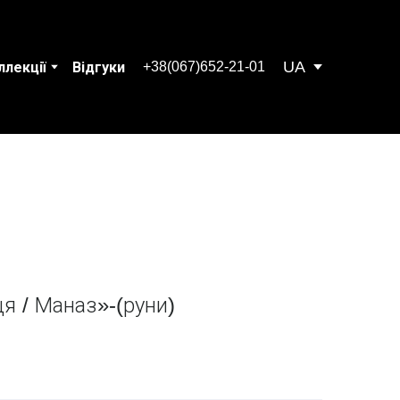
UA
+38(067)652-21-01
ллекції
Відгуки
я / Маназ»-(руни)