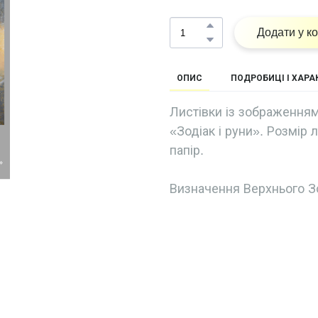
Додати у к
ОПИС
ПОДРОБИЦІ І ХАР
Листівки із зображенням
«Зодіак і руни». Розмір 
папір.
Визначення Верхнього З